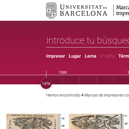
Marc
impr
Impresor
Lugar
Lema
Enseña
Térm
Hemos encontrado
4
Marcas de impresores co