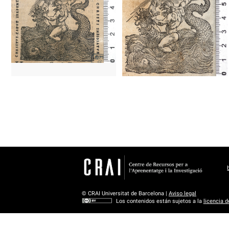
1539? - 1573
Venecia (Italia)
1539? - 1573
Venecia (Italia)
© CRAI Universitat de Barcelona |
Aviso legal
Los contenidos están sujetos a la
licencia 