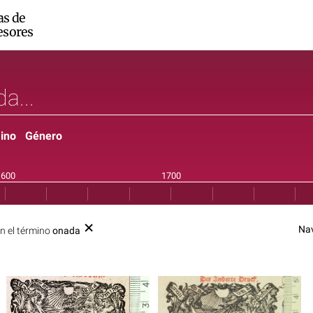
as de
esores
ino
Género
Na
n el término
onada