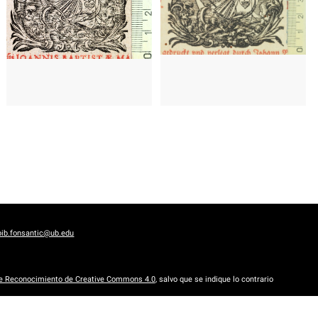
1656 - 1708
Salzburgo (Austria)
1656 - 1708
Salzburgo (Austria)
1679 - 1681
Liubliana (Eslovenia)
1679 - 1681
Liubliana (Eslovenia)
bib.fonsantic@ub.edu
de Reconocimiento de Creative Commons 4.0
, salvo que se indique lo contrario