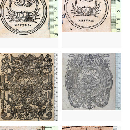
1557
Venecia (Italia)
1557
Venecia (Italia)
1536 - 1570
Lyon (Francia)
1536 - 1570
Lyon (Francia)
1610 - 1621
Lyon (Francia)
1576 - 1594
Alcalá de Henares (Madrid)