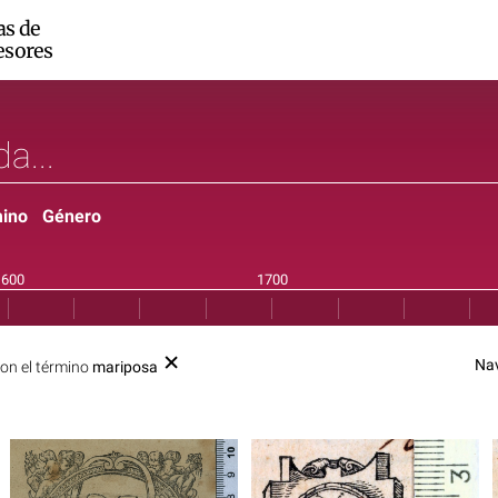
as de
esores
ino
Género
Na
on el término
mariposa