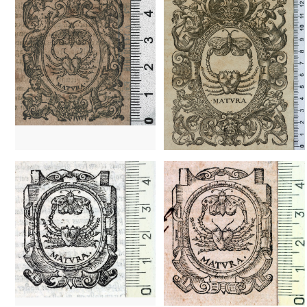
1536 - 1546
Lyon (Francia)
1620? - 1648?
Lyon (Francia)
1649 