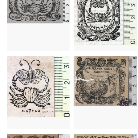
1536 - 1570
Lyon (Francia)
1652 - 1682
Roma (Italia)
1579 - 1616
Nápoles (Italia)
1536 - 1570
Lyon (Francia)
1568 - 1624
Lyon (Francia)
1568 - 1624
Lyon (Francia)