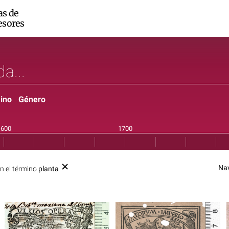
as de
esores
ino
Género
Na
n el término
planta