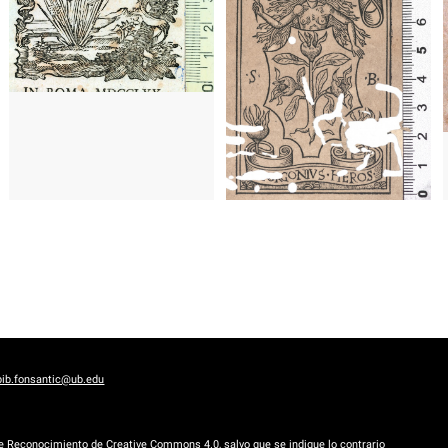
1766 - 1798
Roma (Italia)
1653 - 
1516
Lyon (Francia)
bib.fonsantic@ub.edu
de Reconocimiento de Creative Commons 4.0
, salvo que se indique lo contrario