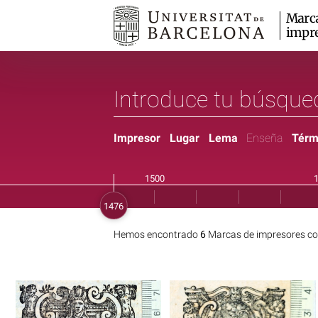
Marc
impr
Impresor
Lugar
Lema
Enseña
Térm
Hemos encontrado
6
Marcas de impresores co