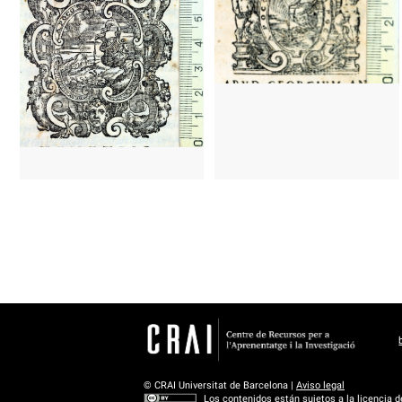
1562 - 1602
Venecia (Italia)
1576 - 1596
Vicenza (Italia)
1562 - 1602
Venecia (Italia)
1576 - 1596
Vicenza (Italia)
© CRAI Universitat de Barcelona |
Aviso legal
Los contenidos están sujetos a la
licencia 