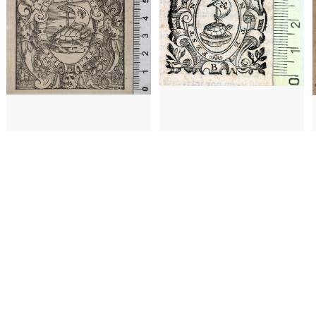
1553 - 1591
Florencia (Italia)
53 - 1591
Florencia (Italia)
1553
1574
Venecia (Italia)
574
Venecia (Italia)
157
a)