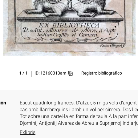
1
/
1
ID: 12160313am
Registro bibliográfico
ión
Escut quadrilong francès. D’atzur, 5 migs vols d’argent
cas amb llambrequins i amb un vol per cimera. Dos lleo
Tot sobre una cartel·la en forma de taula.A la part inf
D[omini] Ant[onii] Alvarez de Abreu a Supr[emo] Indiar
Exlibris