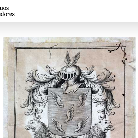
guos
edores