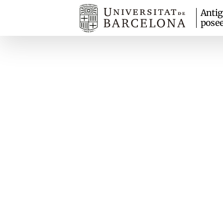
Anti
pose