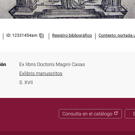
ID: 12331454am
Registro bibliográfico
Contexto: portada 
ión
Ex libris Doctoris Magini Casas
Exlibris manuscritos
S. XVII
Consulta en el catálogo