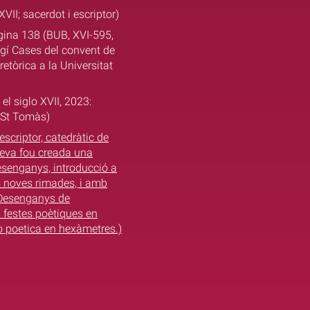
VII; sacerdot i escriptor)
àgina 138 (BUB, XVI-595,
Magí Cases del convent de
retòrica a la Universitat
l siglo XVII, 2023:
 St Tomàs)
scriptor, catedràtic de
 seva fou creada una
esenganys, introducció a
es noves rimades, i amb
e Desenganys de
s festes poètiques en
io poetica en hexàmetres.)