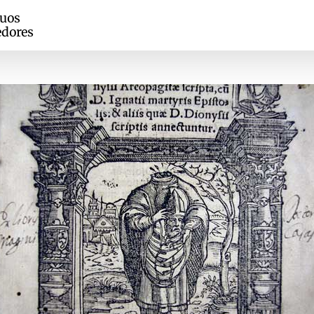
guos
edores