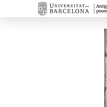
Anti
pose