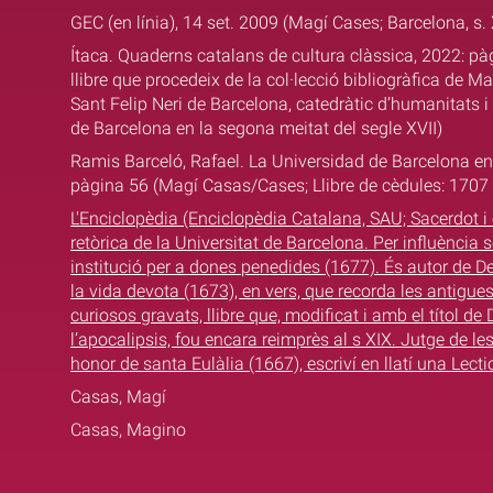
GEC (en línia), 14 set. 2009 (Magí Cases; Barcelona, s. X
Ítaca. Quaderns catalans de cultura clàssica, 2022: p
llibre que procedeix de la col·lecció bibliogràfica de 
Sant Felip Neri de Barcelona, catedràtic d’humanitats i 
de Barcelona en la segona meitat del segle XVII)
Ramis Barceló, Rafael. La Universidad de Barcelona en e
pàgina 56 (Magí Casas/Cases; Llibre de cèdules: 1707
L'Enciclopèdia (Enciclopèdia Catalana, SAU; Sacerdot i e
retòrica de la Universitat de Barcelona. Per influència
institució per a dones penedides (1677). És autor de D
la vida devota (1673), en vers, que recorda les antigu
curiosos gravats, llibre que, modificat i amb el títol d
l’apocalipsis, fou encara reimprès al s XIX. Jutge de le
honor de santa Eulàlia (1667), escriví en llatí una Lect
Casas, Magí
Casas, Magino