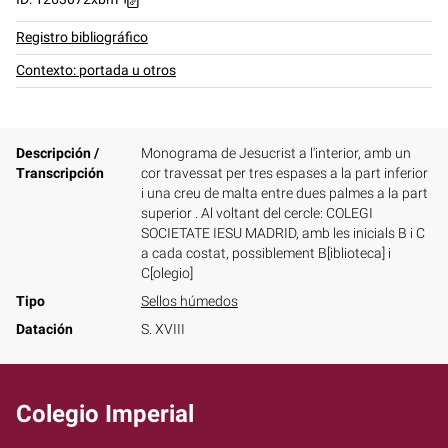
Registro bibliográfico
Contexto: portada u otros
Descripción /
Monograma de Jesucrist a l'interior, amb un
Transcripción
cor travessat per tres espases a la part inferior
i una creu de malta entre dues palmes a la part
superior . Al voltant del cercle: COLEGI
SOCIETATE IESU MADRID, amb les inicials B i C
a cada costat, possiblement B[iblioteca] i
C[olegio]
Tipo
Sellos húmedos
Datación
S. XVIII
Colegio Imperial