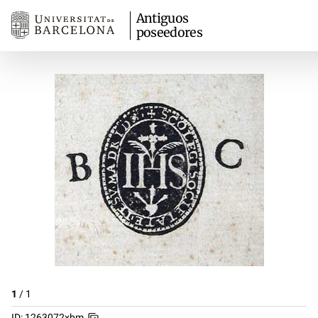
Antiguos
poseedores
1
/
1
ID: 1263072xbm