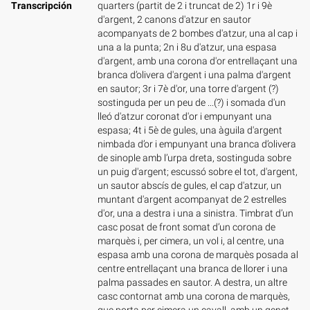
Transcripción
quarters (partit de 2 i truncat de 2) 1r i 9è
d'argent, 2 canons d'atzur en sautor
acompanyats de 2 bombes d'atzur, una al cap i
una a la punta; 2n i 8u d'atzur, una espasa
d'argent, amb una corona d'or entrellaçant una
branca d’olivera d'argent i una palma d'argent
en sautor; 3r i 7è d'or, una torre d'argent (?)
sostinguda per un peu de ...(?) i somada d'un
lleó d'atzur coronat d'or i empunyant una
espasa; 4t i 5è de gules, una àguila d'argent
nimbada d’or i empunyant una branca d’olivera
de sinople amb l’urpa dreta, sostinguda sobre
un puig d'argent; escussó sobre el tot, d'argent,
un sautor abscís de gules, el cap d'atzur, un
muntant d'argent acompanyat de 2 estrelles
d'or, una a destra i una a sinistra. Timbrat d’un
casc posat de front somat d’un corona de
marquès i, per cimera, un vol i, al centre, una
espasa amb una corona de marquès posada al
centre entrellaçant una branca de llorer i una
palma passades en sautor. A destra, un altre
casc contornat amb una corona de marquès,