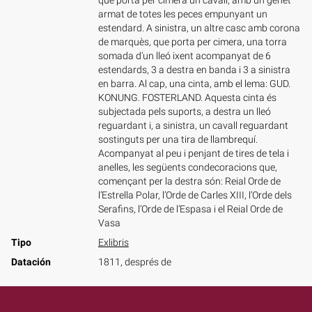
que porta per cimera un cavall, amb un genet
armat de totes les peces empunyant un
estendard. A sinistra, un altre casc amb corona
de marquès, que porta per cimera, una torra
somada d’un lleó ixent acompanyat de 6
estendards, 3 a destra en banda i 3 a sinistra
en barra. Al cap, una cinta, amb el lema: GUD.
KONUNG. FOSTERLAND. Aquesta cinta és
subjectada pels suports, a destra un lleó
reguardant i, a sinistra, un cavall reguardant
sostinguts per una tira de llambrequí.
Acompanyat al peu i penjant de tires de tela i
anelles, les següents condecoracions que,
començant per la destra són: Reial Orde de
l’Estrella Polar, l’Orde de Carles XIII, l’Orde dels
Serafins, l’Orde de l’Espasa i el Reial Orde de
Vasa
Tipo
Exlibris
Datación
1811, després de