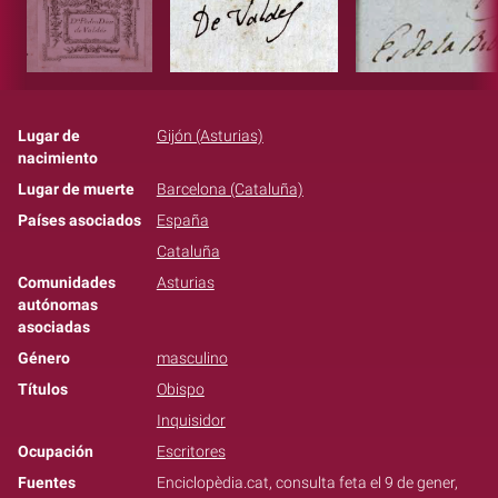
Lugar de
Gijón (Asturias)
nacimiento
Lugar de muerte
Barcelona (Cataluña)
Países asociados
España
Cataluña
Comunidades
Asturias
autónomas
asociadas
Género
masculino
Títulos
Obispo
Inquisidor
Ocupación
Escritores
Fuentes
Enciclopèdia.cat, consulta feta el 9 de gener,