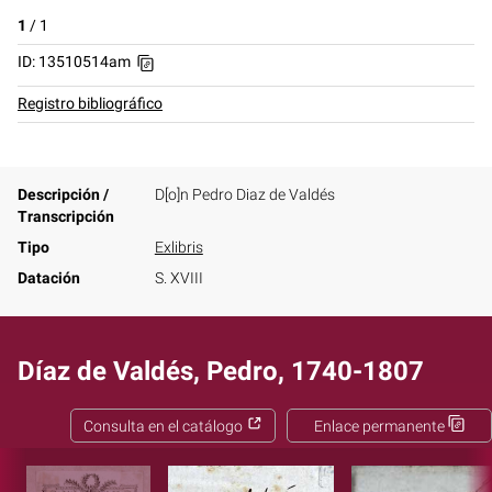
1
/
1
ID: 13510514am
Registro bibliográfico
Descripción /
D[o]n Pedro Diaz de Valdés
Transcripción
Tipo
Exlibris
Datación
S. XVIII
Díaz de Valdés, Pedro, 1740-1807
Consulta en el catálogo
Enlace permanente