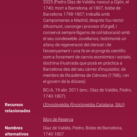
2025 (Pedro Díaz de Valdés; nascut a Gijón, el
1740; mort a Barcelona, el 1807, bisbe de
Barcelona 1798-1807; treballà amb
Campomanes a Madrid; després fou rector
d’Aramunt, canonge i provisor d’Urgell, i
conservà sempre lligams de col·laboració amb
el seu condeixeble Jovellanos; testimonià un
afany de regeneració del clericat i de
l’ensenyament i una fe en el progrés científic
com a fonament de canvis econòmics i socials,
doctrina il·lustrada que posà en pràctica a
Barcelona des del seu càrrec d’inquisidor, de
membre de l’Acadèmia de Ciències (1788), i en
el govern de la diòcesi)
BC/A, 19 abr. 2011 (enc.: Díaz de Valdés, Pedro,
1740-1807)
Recursos
L'Enciclopèdia (Enciclopèdia Catalana, SAU)
relacionados
Blog de Reserva
Nombres
Díaz de Valdés, Pedro, Bisbe de Barcelona,
alternativos
1740-1807