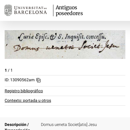
Antiguos
poseedores
1
/
1
ID: 13090562am
Registro bibliográfico
Contexto: portada u otros
Descripción /
Domus ueneta Societ[atis] Jesu