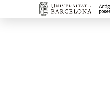
Anti
pose