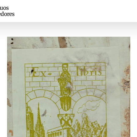
guos
edores