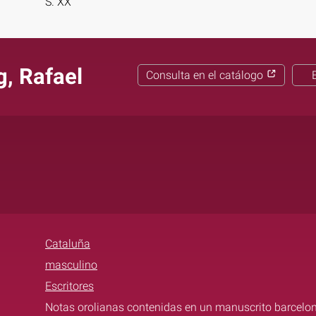
S. XX
g, Rafael
Consulta en el catálogo
Cataluña
masculino
Escritores
Notas orolianas contenidas en un manuscrito barceloné