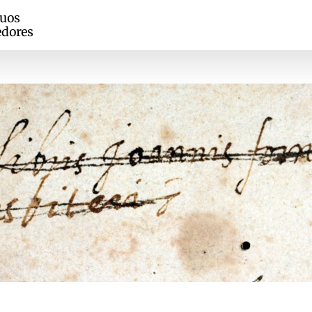
guos
edores