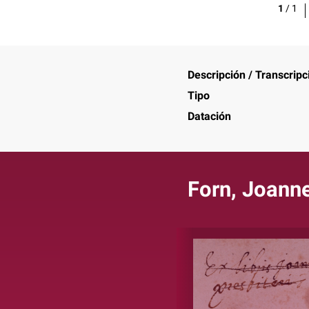
1
/
1
Descripción / Transcripc
Tipo
Datación
Forn, Joann