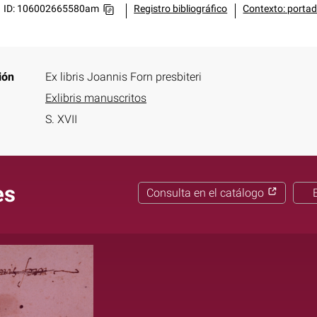
ID: 106002665580am
Registro bibliográfico
Contexto: portad
ión
Ex libris Joannis Forn presbiteri
Exlibris manuscritos
S. XVII
es
Consulta en el catálogo