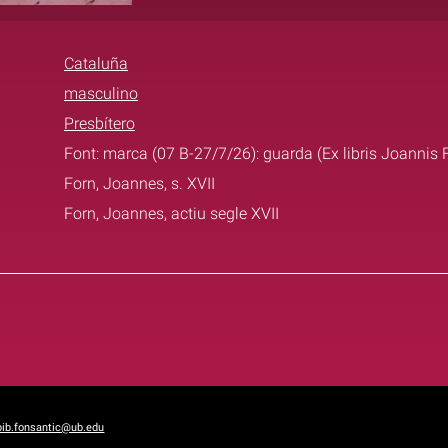
Cataluña
masculino
Presbítero
Font: marca (07 B-27/7/26): guarda (Ex libris Joannis F
Forn, Joannes, s. XVII
Forn, Joannes, actiu segle XVII
bib.fonsantic@ub.edu