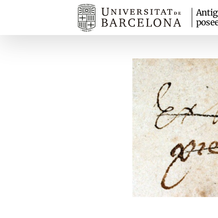
Anti
pose