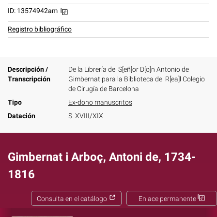
ID: 13574942am
Registro bibliográfico
Descripción /
De la Librería del S[eñ]or D[o]n Antonio de
Transcripción
Gimbernat para la Biblioteca del R[ea]l Colegio
de Cirugía de Barcelona
Tipo
Ex-dono manuscritos
Datación
S. XVIII/XIX
Gimbernat i Arboç, Antoni de, 1734-
1816
Consulta en el catálogo
Enlace permanente