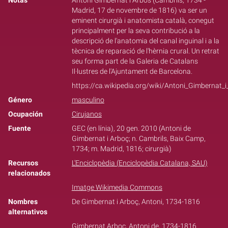
Notas
Antoni Gimbernat i Arbós (Cambrils, 1734 -
Madrid, 17 de novembre de 1816) va ser un
eminent cirurgià i anatomista català, conegut
principalment per la seva contribució a la
descripció de l'anatomia del canal inguinal i a la
tècnica de reparació de l'hèrnia crural. Un retrat
seu forma part de la Galeria de Catalans
Il·lustres de l'Ajuntament de Barcelona.
https://ca.wikipedia.org/wiki/Antoni_Gimbernat_
Género
masculino
Ocupación
Cirujanos
Fuente
GEC (en línia), 20 gen. 2010 (Antoni de
Gimbernat i Arboç; n. Cambrils, Baix Camp,
1734; m. Madrid, 1816; cirurgià)
Recursos
L'Enciclopèdia (Enciclopèdia Catalana, SAU)
relacionados
Imatge Wikimedia Commons
Nombres
De Gimbernat i Arboç, Antoni, 1734-1816
alternativos
Gimbernat Arboç, Antoni de, 1734-1816