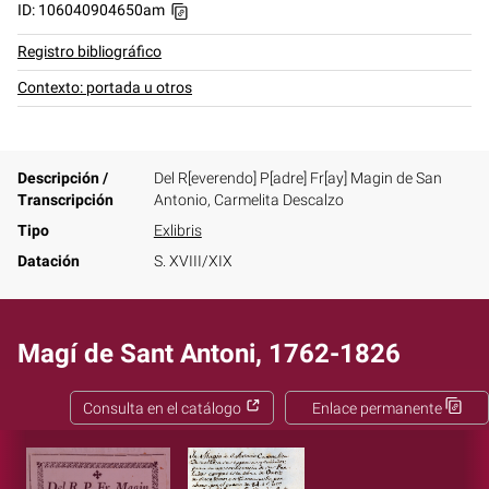
ID: 106040904650am
Registro bibliográfico
Contexto: portada u otros
Descripción /
Del R[everendo] P[adre] Fr[ay] Magin de San
Transcripción
Antonio, Carmelita Descalzo
Tipo
Exlibris
Datación
S. XVIII/XIX
Magí de Sant Antoni, 1762-1826
Consulta en el catálogo
Enlace permanente