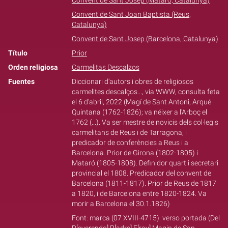
Convent de Sant Josep (Mataró, Catalunya)
Convent de Sant Joan Baptista (Reus,
Catalunya)
Convent de Sant Josep (Barcelona, Catalunya)
Título
Prior
Orden religiosa
Carmelitas Descalzos
Fuentes
Diccionari d'autors i obres de religiosos
carmelites descalços..., via WWW, consulta feta
el 6 d'abril, 2022 (Magí de Sant Antoni, Arqué
Quintana (1762-1826); va néixer a l'Arboç el
1762 (...). Va ser mestre de novicis dels col·legis
carmelitans de Reus i de Tarragona, i
predicador de conferències a Reus i a
Barcelona. Prior de Girona (1802-1805) i
Mataró (1805-1808). Definidor quart i secretari
provincial el 1808. Predicador del convent de
Barcelona (1811-1817). Prior de Reus de 1817
a 1820, i de Barcelona entre 1820-1824. Va
morir a Barcelona el 30.1.1826)
Font: marca (07 XVIII-4715): verso portada (Del