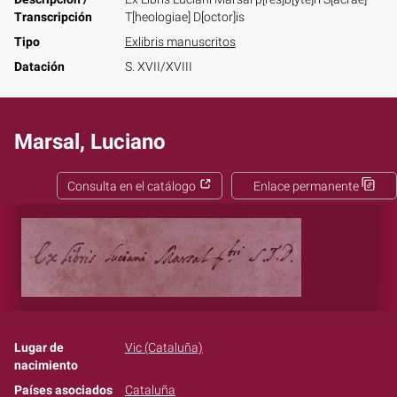
Transcripción
T[heologiae] D[octor]is
Tipo
Exlibris manuscritos
Datación
S. XVII/XVIII
Marsal, Luciano
Consulta en el catálogo
Enlace permanente
Lugar de
Vic (Cataluña)
nacimiento
Países asociados
Cataluña