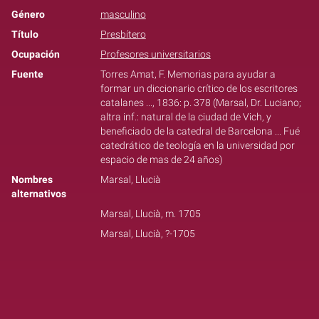
Género
masculino
Título
Presbítero
Ocupación
Profesores universitarios
Fuente
Torres Amat, F. Memorias para ayudar a
formar un diccionario crítico de los escritores
catalanes ..., 1836: p. 378 (Marsal, Dr. Luciano;
altra inf.: natural de la ciudad de Vich, y
beneficiado de la catedral de Barcelona ... Fué
catedrático de teología en la universidad por
espacio de mas de 24 años)
Nombres
Marsal, Llucià
alternativos
Marsal, Llucià, m. 1705
Marsal, Llucià, ?-1705