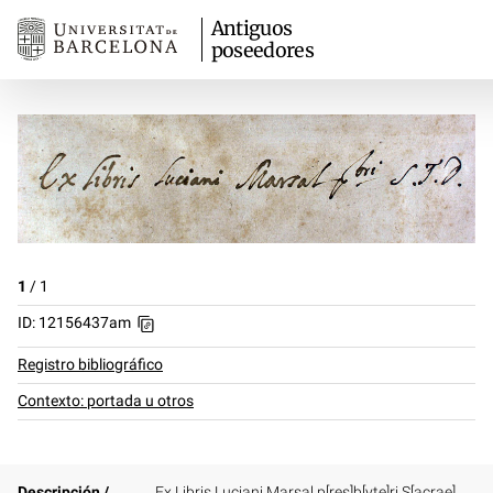
Antiguos
poseedores
1
/
1
ID: 12156437am
Registro bibliográfico
Contexto: portada u otros
Descripción /
Ex Libris Luciani Marsal p[res]b[yte]ri S[acrae]