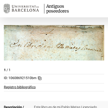
Antiguos
poseedores
1
/
1
ID: 106086921510bm
Registro bibliográfico
Descripción /
Este libro es de mi Pablo Matas Licenciado