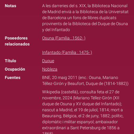
Notas
A les darreries del s. XIX, la Biblioteca Nacional
de Madrid envià a la Biblioteca de la Universitat
de Barcelona un fons de llibres duplicats
provinents de la Biblioteca del Duque de Osuna
y del Infantado
Poseedores
Osuna (Família : 1562- )
relacionados
Infantado (Família : 1475- )
Título
Duque
Ocupación
Nobleza
Fuentes
BNE, 20 maig 2011 (enc.: Osuna, Mariano
Téllez-Girón y Beaufort, Duque de (1814-1882))
Wikipedia (castellà), consulta feta el 27 de
novembre, 2024 (Mariano Téllez-Girón (XII
duque de Osuna y XV duque del Infantado);
nascut a Madrid, el 19 de juliol, 1814; mort a
Beauraing, Bèlgica, el 2 de juny, 1882; polític,
diplomàtic i militar espanyol; ambaixador
extraordinari a Sant Petersburg de 1856 a
1868)