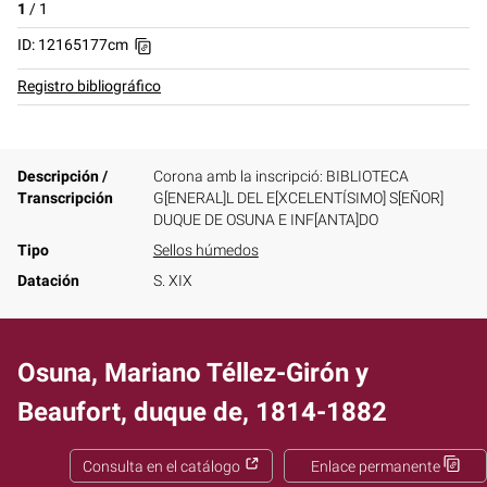
1
/
1
ID: 12165177cm
Registro bibliográfico
Descripción /
Corona amb la inscripció: BIBLIOTECA
Transcripción
G[ENERAL]L DEL E[XCELENTÍSIMO] S[EÑOR]
DUQUE DE OSUNA E INF[ANTA]DO
Tipo
Sellos húmedos
Datación
S. XIX
Osuna, Mariano Téllez-Girón y
Beaufort, duque de, 1814-1882
Consulta en el catálogo
Enlace permanente