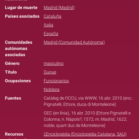
Lugar de muerte
Madrid (Madrid)
Países asociados
Cataluña
Italia
España
Comunidades
Madrid (Comunidad Autónoma)
autónomas
asociadas
Género
masculino
Título
Duque
Ocupaciones
Funcionarios
Nobleza
Fuentes
Catàleg de l'ICCU, via WWW, 16 abr. 2010 (enc.:
Pignatelli, Ettore, duca di Monteleone)
GEC (en línia), 16 abr. 2010 (Ettore Pignatelli e
Colonna; n. Nàpols?, 1572; m. Madrid, 1622;
noble, quart duc de Monteleone)
Recursos
L'Enciclopèdia (Enciclopèdia Catalana, SAU)