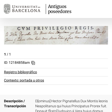
Antiguos
poseedores
1
/
1
ID: 12184858am
Registro bibliográfico
Contexto: portada u otros
Descripción /
D[ominus] Hector Pignatellus Dux Montis leonis
Transcripción
Neapolitanus qui huius Principatus Prorex fuit.
Donauit f[ratri] ludouico á Vera huius domus