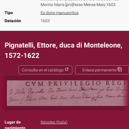
Montis hilaris [pro]fesso Mense Maio 1603
Tipo
Ex-dono manuscritos
Datación
1603
Pignatelli, Ettore, duca di Monteleone,
1572-1622
Consulta en el catálogo
Enlace permanente
Lugar de
Nápoles (Italia)
nacimiento