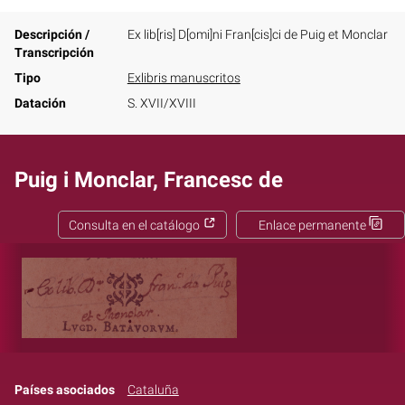
Descripción /
Ex lib[ris] D[omi]ni Fran[cis]ci de Puig et Monclar
Transcripción
Tipo
Exlibris manuscritos
Datación
S. XVII/XVIII
Puig i Monclar, Francesc de
Consulta en el catálogo
Enlace permanente
Países asociados
Cataluña