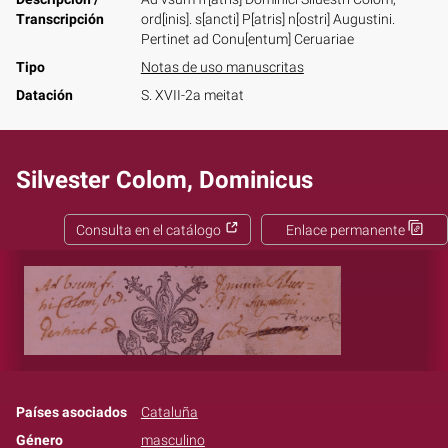
Transcripción
ord[inis]. s[ancti] P[atris] n[ostri] Augustini.
Pertinet ad Conu[entum] Ceruariae
Tipo
Notas de uso manuscritas
Datación
S. XVII-2a meitat
Silvester Colom, Dominicus
Consulta en el catálogo
Enlace permanente
Países asociados
Cataluña
Género
masculino