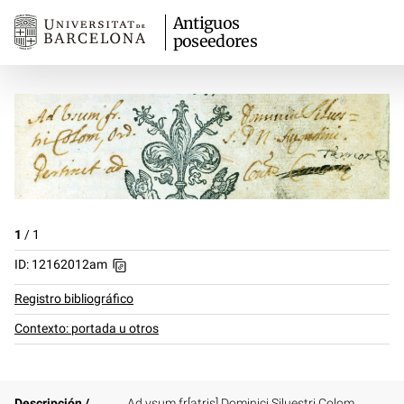
Antiguos
poseedores
1
/
1
ID: 12162012am
Registro bibliográfico
Contexto: portada u otros
Descripción /
Ad vsum fr[atris] Dominici Siluestri Colom,