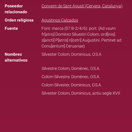
Poseedor
Convent de Sant Agustí (Cervera, Catalunya)
relacionado
Orden religiosa
Agustinos Calzados
Fuente
Font: marca (07 B-2/4/6): port. (Ad vsum
fr[atris] Dominici Siluestri Colom, ord[inis].
s[ancti] P[atris] n[ostri] Augustini. Pertinet ad
Conu[entum] Ceruariae)
Nombres
Silvester Colom, Dominicus, O.S.A.
alternativos
Silvestre Colom, Domènec, O.S.A.
Colom Silvestre, Domènec, O.S.A.
Colom Silvester, Dominicus, O.S.A.
Silvester Colom, Dominicus, actiu segle XVII