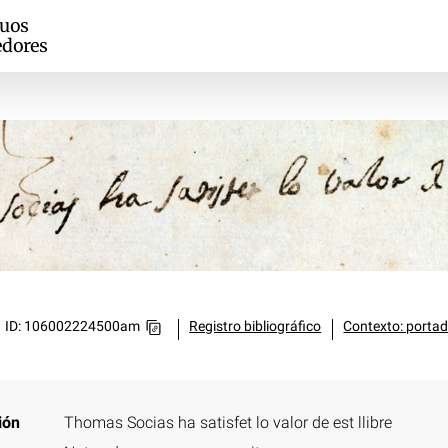
guos
edores
ID: 106002224500am
Registro bibliográfico
Contexto: portad
ión
Thomas Socias ha satisfet lo valor de est llibre