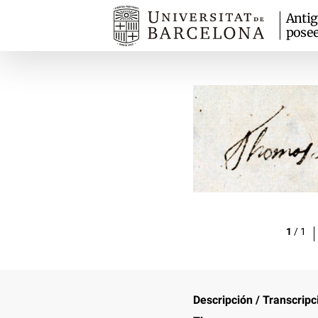
Anti
pose
1
/
1
Descripción / Transcripc