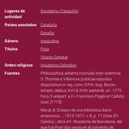
Lugares de
Barcelona (Cataluña)
actividad
Países asociados
Cataluña
España
Género
masculino
Títulos
Prior
Vicario General
Orden religiosa
Agustinos Calzados
Fuentes
Philosophica adserta nonnulla inter solemnia
S. Thomae a Villanova publicae exposita
disputationi in reg. conv. S.P.N. Aug. Barcin.
templo, diebus XVII & XVIII septemb. an. 1775
hora 3 vespert. a Fr. Francisco Pagès et Callisto
Ucar, [1775]
Moral, B. Ensayo de una biblioteca íbero-
americana ..., 1913-1917: v. 8, p. 17 (Ucar (Fr.
Calixto) ; altra inf.: Residente de Barcelona, del
que fué Prior dos veces en el convento de