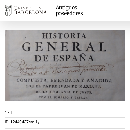
Antiguos
poseedores
1
/
1
ID: 12440437cm