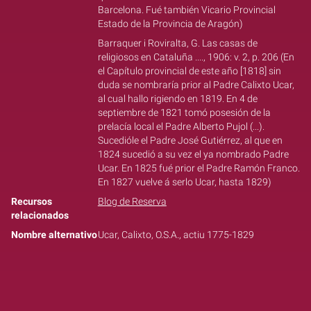
Barcelona. Fué también Vicario Provincial
Estado de la Provincia de Aragón)
Barraquer i Roviralta, G. Las casas de
religiosos en Cataluña ...., 1906: v. 2, p. 206 (En
el Capítulo provincial de este año [1818] sin
duda se nombraría prior al Padre Calixto Ucar,
al cual hallo rigiendo en 1819. En 4 de
septiembre de 1821 tomó posesión de la
prelacía local el Padre Alberto Pujol (...).
Sucedióle el Padre José Gutiérrez, al que en
1824 sucedió a su vez el ya nombrado Padre
Ucar. En 1825 fué prior el Padre Ramón Franco.
En 1827 vuelve á serlo Ucar, hasta 1829)
Recursos
Blog de Reserva
relacionados
Nombre alternativo
Ucar, Calixto, O.S.A., actiu 1775-1829