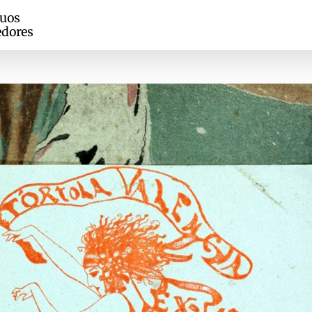
guos
edores