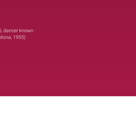
55; dancer known
celona, 1955)