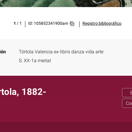
1
/
1
ID: 105852341900am
Registro bibliográfico
ión
Tórtola Valencia ex-libris danza vida arte
S. XX-1a meitat
rtola, 1882-
Co