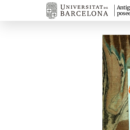
Anti
pose