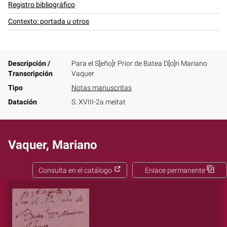
Registro bibliográfico
Contexto: portada u otros
Descripción /
Para el S[eño]r Prior de Batea D[o]n Mariano
Transcripción
Vaquer
Tipo
Notas manuscritas
Datación
S. XVIII-2a meitat
Vaquer, Mariano
Consulta en el catálogo
Enlace permanente