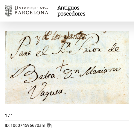
Antiguos
poseedores
1
/
1
ID: 106074596670am