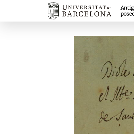
Anti
pose