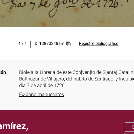
1
/
1
ID: 13870348am
Registro bibliográfico
ión
Diole à la Libreria de este Con[ven]to de S[anta] Catalina
Balthazar de Villajero, del habito de Santiago, y Inqui
dia 7 de abril de 1726
Ex-dono manuscritos
Ramírez,