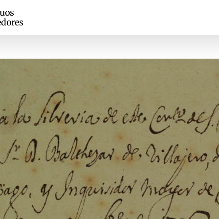
guos
edores