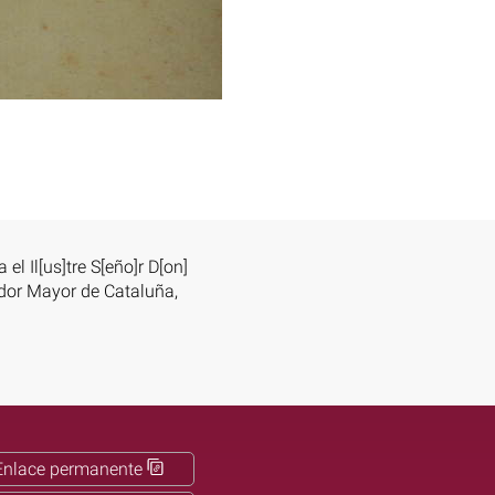
 el Il[us]tre S[eño]r D[on]
sidor Mayor de Cataluña,
Enlace permanente