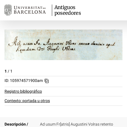
Antiguos
poseedores
1
/
1
ID: 105974571900am
Registro bibliográfico
Contexto: portada u otros
Descripción /
Ad usum Fr[atris] Augustini Volras retento