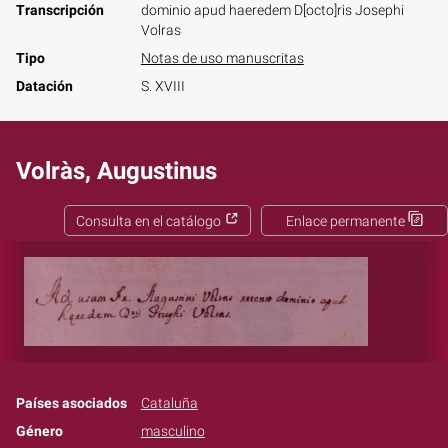
Transcripción
dominio apud haeredem D[octo]ris Josephi
Volras
Tipo
Notas de uso manuscritas
Datación
S. XVIII
Volràs, Augustinus
Consulta en el catálogo
Enlace permanente
Países asociados
Cataluña
Género
masculino