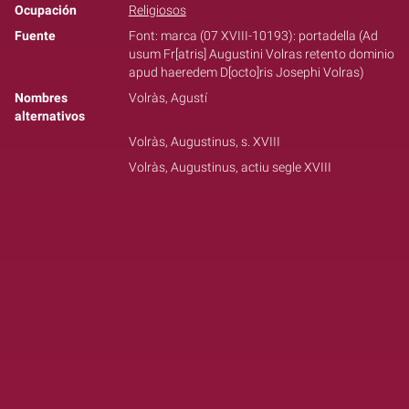
Ocupación
Religiosos
Fuente
Font: marca (07 XVIII-10193): portadella (Ad
usum Fr[atris] Augustini Volras retento dominio
apud haeredem D[octo]ris Josephi Volras)
Nombres
Volràs, Agustí
alternativos
Volràs, Augustinus, s. XVIII
Volràs, Augustinus, actiu segle XVIII