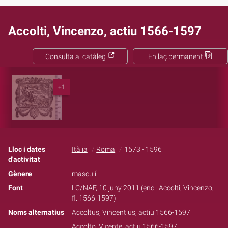
Accolti, Vincenzo, actiu 1566-1597
Consulta al catàleg
Enllaç permanent
+1
Lloc i dates
Itàlia
Roma
1573 - 1596
d'activitat
Gènere
masculí
Font
LC/NAF, 10 juny 2011 (enc.: Accolti, Vincenzo,
fl. 1566-1597)
Noms alternatius
Accoltus, Vincentius, actiu 1566-1597
Accolto, Vicente, actiu 1566-1597