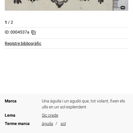
1
/
2
ID: 0004537a
Registre bibliogràfic
Marca
Una àguila i un aguiló que, tot volant, fixen els
ulls en un sol esplendent
Lema
Sic crede
Terme marca
àguila
sol