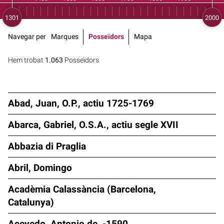
Navegar per
Marques
Posseïdors
Mapa
Hem trobat
1.063
Posseïdors
Abad, Juan, O.P., actiu 1725-1769
Abarca, Gabriel, O.S.A., actiu segle XVII
Abbazia di Praglia
Abril, Domingo
Acadèmia Calassància (Barcelona,
Catalunya)
Acevedo, Antonio de, -1590