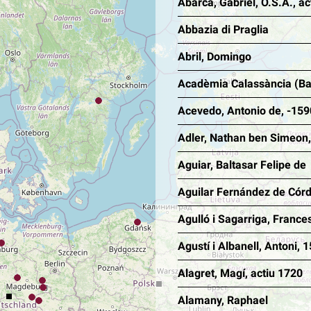
Abarca, Gabriel, O.S.A., ac
Abbazia di Praglia
Abril, Domingo
Acadèmia Calassància (Ba
Acevedo, Antonio de, -159
Adler, Nathan ben Simeon
Aguiar, Baltasar Felipe de
Aguilar Fernández de Córd
Agulló i Sagarriga, France
Agustí i Albanell, Antoni,
Alagret, Magí, actiu 1720
Alamany, Raphael