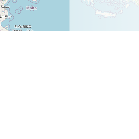
bib.fonsantic@ub.edu