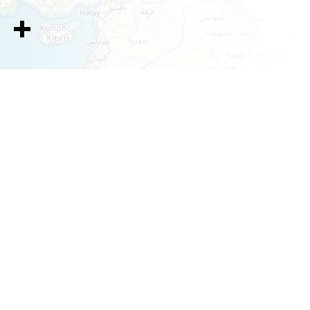
| Map data ©
Leaflet
OpenStreetMap