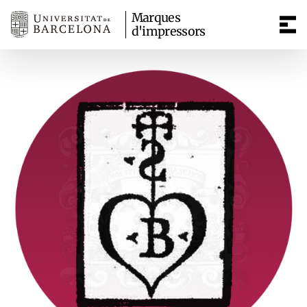
Marques
d'impressors