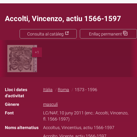
Accolti, Vincenzo, actiu 1566-1597
Consulta al catàleg
Enllaç permanent
+1
Lloc i dates
Itàlia
Roma
1573 - 1596
d'activitat
Gènere
masculí
Font
LC/NAF, 10 juny 2011 (enc.: Accolti, Vincenzo,
fl. 1566-1597)
Noms alternatius
Accoltus, Vincentius, actiu 1566-1597
Accolto, Vicente, actiu 1566-1597