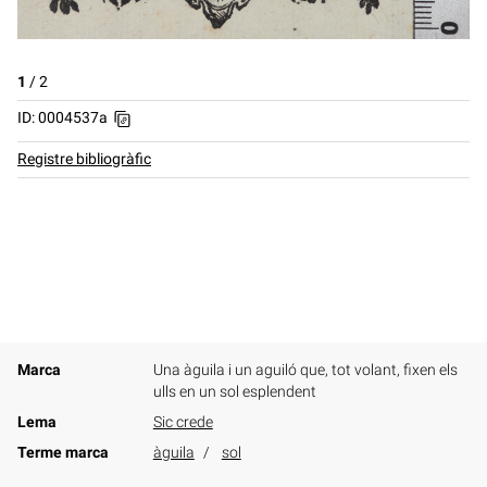
1
/
2
ID: 0004537a
Registre bibliogràfic
Marca
Una àguila i un aguiló que, tot volant, fixen els
ulls en un sol esplendent
Lema
Sic crede
Terme marca
àguila
sol