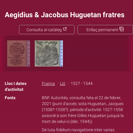
Aegidius & Jacobus Huguetan fratres
Consulta al catàleg
Enllaç permanent
Lloc i dates
França
Lió
1527 - 1544
d'activitat
Fonts
BNF Autorités, consulta feta el 22 de febrer,
2021 (punt d'accés: sota Huguetan, Jacques
(1508?-1558?): période d'activité: 1527-1558
associé à son frère Gilles Huguetan jusquà la
mort de celui-ci (déc. 1544))
De tuta fidelium navigatione inter varias