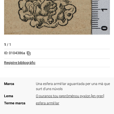
1
/
1
ID: 0104386a
Registre bibliogràfic
Marca
Una esfera armil·lar aguantada per una mà que
surt d'uns núvols
Lema
O ouranos tou peprōménou pyxíon [en grec]
Terme marca
esfera armil·lar