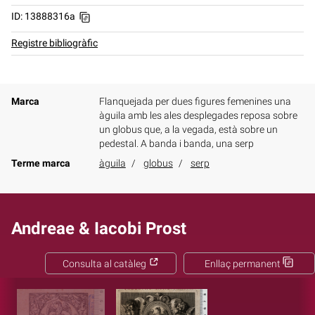
ID: 13888316a
Registre bibliogràfic
Marca
Flanquejada per dues figures femenines una
àguila amb les ales desplegades reposa sobre
un globus que, a la vegada, està sobre un
pedestal. A banda i banda, una serp
Terme marca
àguila
globus
serp
Andreae & Iacobi Prost
Consulta al catàleg
Enllaç permanent