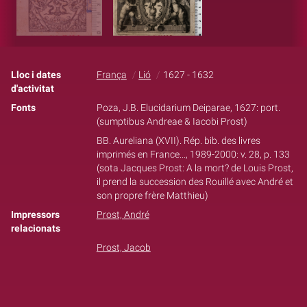
Lloc i dates
França
Lió
1627 - 1632
d'activitat
Fonts
Poza, J.B. Elucidarium Deiparae, 1627: port.
(sumptibus Andreae & Iacobi Prost)
BB. Aureliana (XVII). Rép. bib. des livres
imprimés en France..., 1989-2000: v. 28, p. 133
(sota Jacques Prost: A la mort? de Louis Prost,
il prend la succession des Rouillé avec André et
son propre frère Matthieu)
Impressors
Prost, André
relacionats
Prost, Jacob