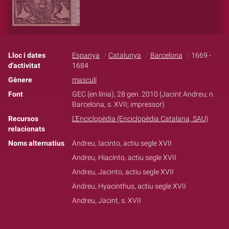
Lloc i dates
Espanya
Catalunya
Barcelona
1669 -
d'activitat
1684
Gènere
masculí
Font
GEC (en línia), 28 gen. 2010 (Jacint Andreu; n.
Barcelona, s. XVII; impressor)
Recursos
L'Enciclopèdia (Enciclopèdia Catalana, SAU)
relacionats
Noms alternatius
Andreu, Iacinto, actiu segle XVII
Andreu, Hiacinto, actiu segle XVII
Andreu, Jacinto, actiu segle XVII
Andreu, Hyacinthus, actiu segle XVII
Andreu, Jacint, s. XVII