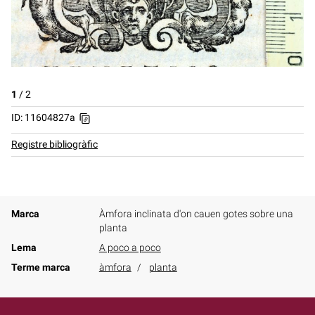
1
/
2
ID: 11604827a
Registre bibliogràfic
Marca
Àmfora inclinata d'on cauen gotes sobre una
planta
Lema
A poco a poco
Terme marca
àmfora
planta