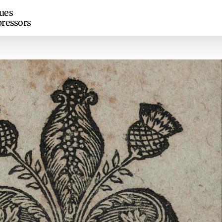
ues
ressors