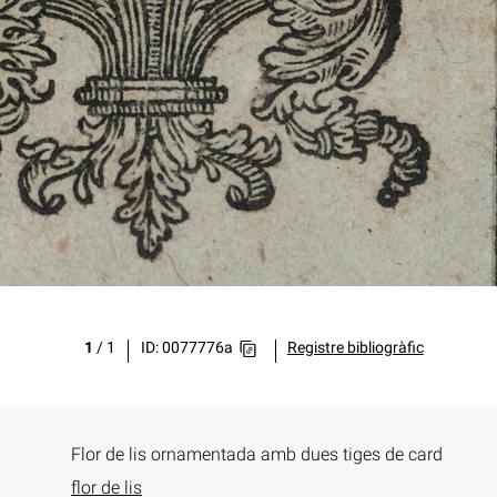
1
/
1
ID: 0077776a
Registre bibliogràfic
Flor de lis ornamentada amb dues tiges de card
flor de lis