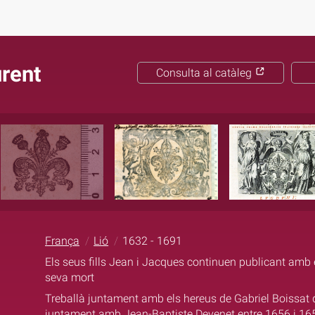
rent
Consulta al catàleg
França
Lió
1632 - 1691
Els seus fills Jean i Jacques continuen publicant amb
seva mort
Treballà juntament amb els hereus de Gabriel Boissat 
juntament amb Jean-Baptiste Devenet entre 1656 i 16