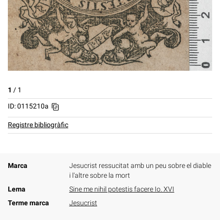
1
/
1
ID: 0115210a
Registre bibliogràfic
Marca
Jesucrist ressucitat amb un peu sobre el diable
i l'altre sobre la mort
Lema
Sine me nihil potestis facere Io. XVI
Terme marca
Jesucrist