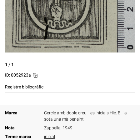
1
/
1
ID: 0052923a
Registre bibliogràfic
Marca
Cercle amb doble creu i les inicials Hie. B. i a
sota una mà beneint
Nota
Zappella, 1949
Terme marca
inicial