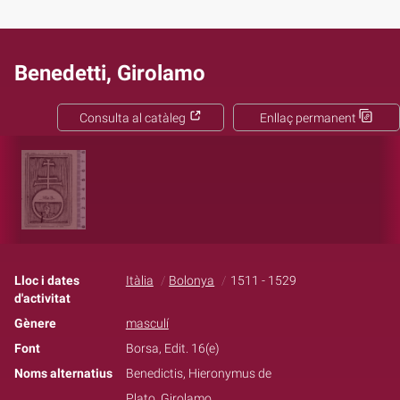
Benedetti, Girolamo
Consulta al catàleg
Enllaç permanent
Lloc i dates
Itàlia
Bolonya
1511 - 1529
d'activitat
Gènere
masculí
Font
Borsa, Edit. 16(e)
Noms alternatius
Benedictis, Hieronymus de
Plato, Girolamo