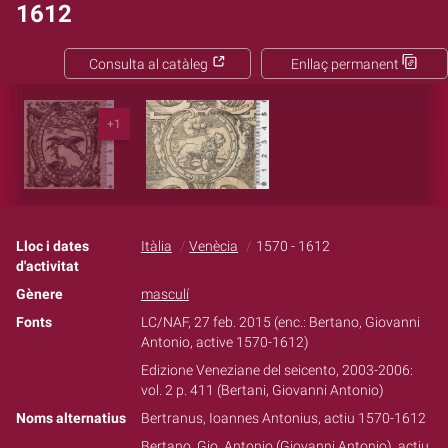
1612
Consulta al catàleg
Enllaç permanent
+1
Lloc i dates
Itàlia
Venècia
1570 - 1612
d'activitat
Gènere
masculí
Fonts
LC/NAF, 27 feb. 2015 (enc.: Bertano, Giovanni
Antonio, active 1570-1612)
Edizione Veneziane del seicento, 2003-2006:
vol. 2 p. 411 (Bertani, Giovanni Antonio)
Noms alternatius
Bertranus, Ioannes Antonius, actiu 1570-1612
Bertano, Gio, Antonio (Giovanni Antonio), actiu