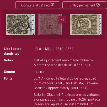
Consulta al catàleg
Enllaç permanent
+2
Lloc i dates
Itàlia
Milà
1610 - 1654
d'activitat
Notes
Treballà juntament amb l'hereu de Pietro
Martire Locarno des de 1610 fins 1614
Gènere
masculí
Fonts
LC/NAF, consulta feta el 25 de febrer, 2020
(punt d'accés: Bidelli, Gio. Battista, (Giovanni
Battista), approximately 1580-1654)
Bellarini, Giovanni. Praxis ad omnes veritates
evangelicas cum certitudine..., 1626 : portada
(Mediolani : apud Io. Baptistam Bidellium)