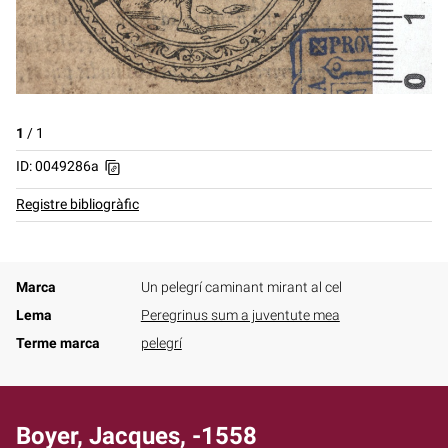
1
/
1
ID: 0049286a
Registre bibliogràfic
Marca
Un pelegrí caminant mirant al cel
Lema
Peregrinus sum a juventute mea
Terme marca
pelegrí
Boyer, Jacques, -1558