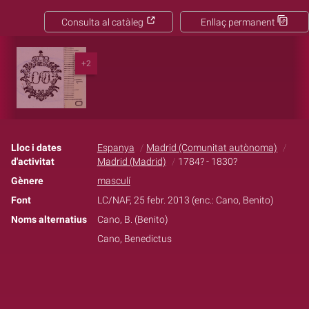
Consulta al catàleg
Enllaç permanent
+2
Lloc i dates
Espanya
Madrid (Comunitat autònoma)
d'activitat
Madrid (Madrid)
1784? - 1830?
Gènere
masculí
Font
LC/NAF, 25 febr. 2013 (enc.: Cano, Benito)
Noms alternatius
Cano, B. (Benito)
Cano, Benedictus