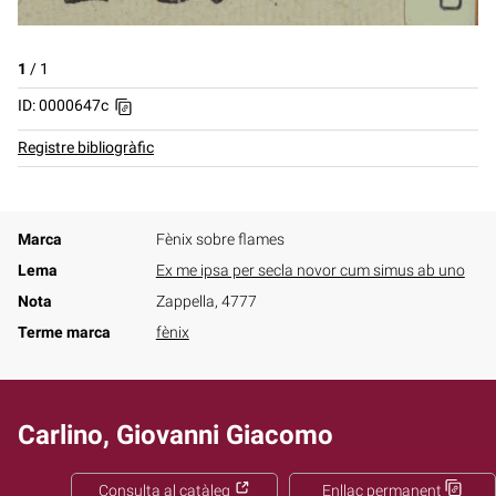
1
/
1
ID: 0000647c
Registre bibliogràfic
Marca
Fènix sobre flames
Lema
Ex me ipsa per secla novor cum simus ab uno
Nota
Zappella, 4777
Terme marca
fènix
Carlino, Giovanni Giacomo
Consulta al catàleg
Enllaç permanent