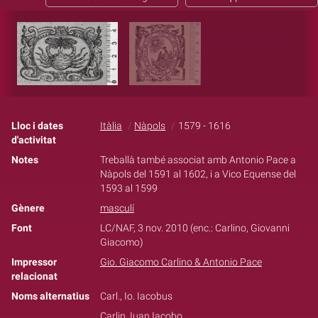
Lloc i dates
Itàlia
Nàpols
1579 - 1616
d'activitat
Notes
Treballà també associat amb Antonio Pace a
Nàpols del 1591 al 1602, i a Vico Equense del
1593 al 1599
Gènere
masculí
Font
LC/NAF, 3 nov. 2010 (enc.: Carlino, Giovanni
Giacomo)
Impressor
Gio. Giacomo Carlino & Antonio Pace
relacionat
Noms alternatius
Carl., Io. Iacobus
Carlin, Iuan Iacobo