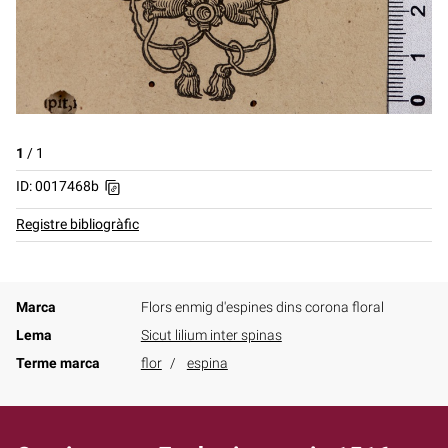
1
/
1
ID: 0017468b
Registre bibliogràfic
Marca
Flors enmig d'espines dins corona floral
Lema
Sicut lilium inter spinas
Terme marca
flor
espina