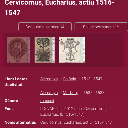
Cervicornus, Eucharius, actiu 1516-
1547
Consulta al catàleg
Enllaç permanent
Llocs i dates
Alemanya
Colònia
1513 - 1547
d'activitat
Alemanya
Marburg
1535 - 1538
Gènere
masculí
Font
LC/NAF, 9 jul. 2012 (enc.: Cervicornus,
Eucharius, fl. 1516-1547)
Noms alternatius
Ceruicornus, Eucharius, actiu 1516-1547