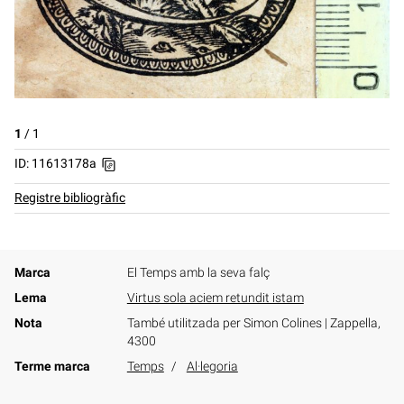
1
/
1
ID: 11613178a
Registre bibliogràfic
Marca
El Temps amb la seva falç
Lema
Virtus sola aciem retundit istam
Nota
També utilitzada per Simon Colines | Zappella,
4300
Terme marca
Temps
Al·legoria