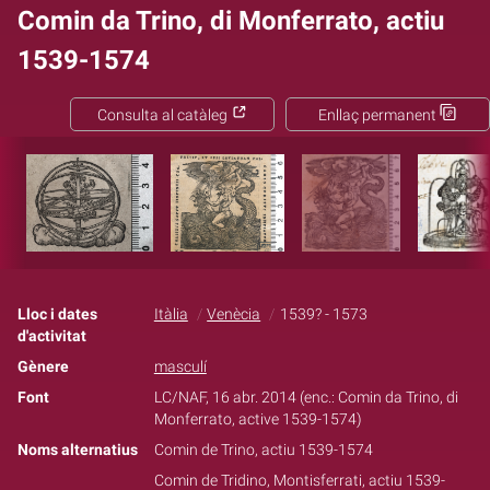
Comin da Trino, di Monferrato, actiu
1539-1574
Consulta al catàleg
Enllaç permanent
Lloc i dates
Itàlia
Venècia
1539? - 1573
d'activitat
Gènere
masculí
Font
LC/NAF, 16 abr. 2014 (enc.: Comin da Trino, di
Monferrato, active 1539-1574)
Noms alternatius
Comin de Trino, actiu 1539-1574
Comin de Tridino, Montisferrati, actiu 1539-