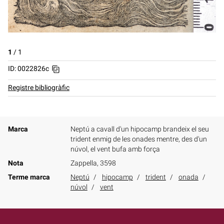
1
/
1
ID: 0022826c
Registre bibliogràfic
Marca
Neptú a cavall d'un hipocamp brandeix el seu
trident enmig de les onades mentre, des d'un
núvol, el vent bufa amb força
Nota
Zappella, 3598
Terme marca
Neptú
hipocamp
trident
onada
núvol
vent