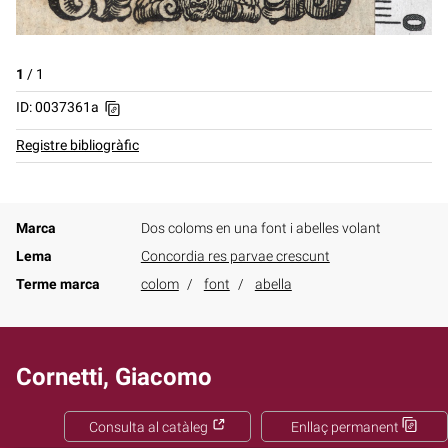
1
/
1
ID: 0037361a
Registre bibliogràfic
Marca
Dos coloms en una font i abelles volant
Lema
Concordia res parvae crescunt
Terme marca
colom
font
abella
Cornetti, Giacomo
Consulta al catàleg
Enllaç permanent