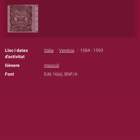
Lloc i dates
Itàlia
Venècia
1584 - 1593
d'activitat
Gènere
masculí
Font
Edit.16(e), BNF/A