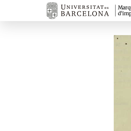
Marq
d'imp