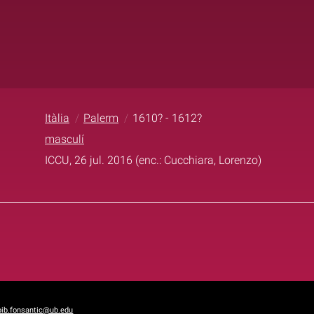
Itàlia
Palerm
1610? - 1612?
masculí
ICCU, 26 jul. 2016 (enc.: Cucchiara, Lorenzo)
bib.fonsantic@ub.edu