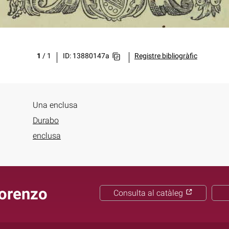
1
/
1
ID: 13880147a
Registre bibliogràfic
Una enclusa
Durabo
enclusa
Lorenzo
Consulta al catàleg