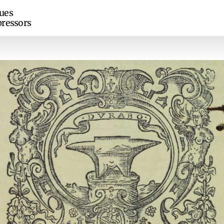
ues
ressors