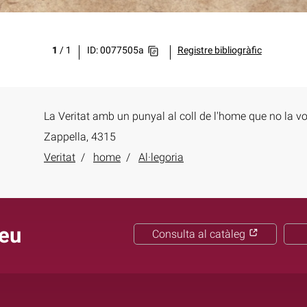
1
/
1
ID: 0077505a
Registre bibliogràfic
La Veritat amb un punyal al coll de l'home que no la vo
Zappella, 4315
Veritat
home
Al·legoria
ieu
Consulta al catàleg