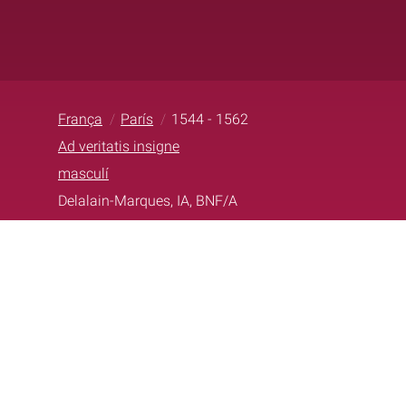
França
París
1544 - 1562
Ad veritatis insigne
masculí
Delalain-Marques, IA, BNF/A
bib.fonsantic@ub.edu