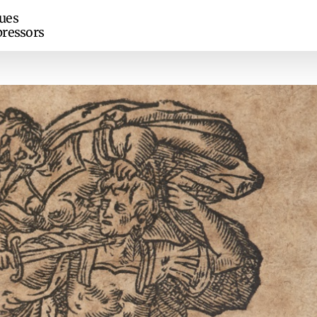
ues
ressors