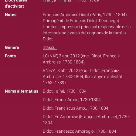
Lloc i dates
França
París
1753 - 1789
d'activitat
Notes
François-Ambroise Didot (París, 1730 - 1804).
Primogènit de François Didot. Reconegut
llibreter i impressor i principal responsable de la
internacionalització del cognom de la família
Didot.
Gènere
masculí
Fonts
LC/NAF, 3 abr. 2012 (enc.: Didot, François-
Ambroise, 1730-1804)
BNF/A, 3 abr. 2012 (enc.: Didot, François-
Ambroise, 1730-1804; lloc i anys d'activitat:
1753 -1789)
Noms alternatius
Didot, l'aîné, 1730-1804
Didot, Franc. Ambr., 1730-1804
Didot, Franciscus Amb., 1730-1804
Didot, Fr. Ambroise (François-Ambroise), 1730-
1804
Didot, Francesco Ambrogio, 1730-1804